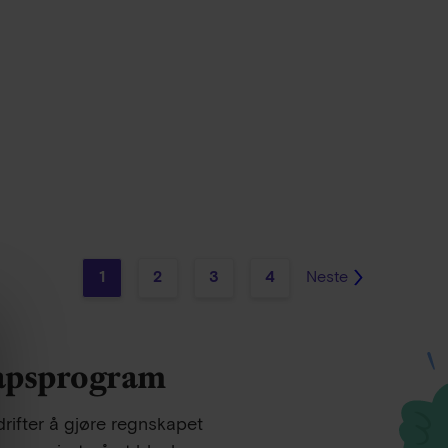
1
2
3
4
Neste
kapsprogram
rifter å gjøre regnskapet