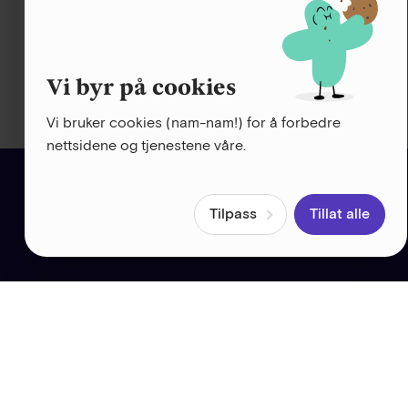
selv! Innleveringer til Skatteetaten og Alt
og vi passer på at regnskapet blir riktig.
Prøv Fiken gratis i 30 dager
Vi byr på cookies
Ingen bedrift ennå?
Start din egen nå
Vi bruker cookies (nam-nam!) for å forbedre
nettsidene og tjenestene våre.
Tilpass
Tillat alle
Hjelp og kundeservice
Det du lurer på om Fiken finner du på
hjelpesidene våre. Du kan også få hjelp 
e-post eller telefon – helt gratis!