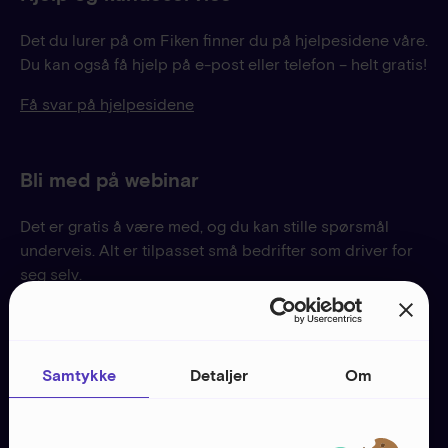
Det du lurer på om Fiken finner du på hjelpesidene våre.
Du kan også få hjelp på e-post eller telefon – helt gratis!
Få svar på hjelpesidene
Bli med på webinar
Det er gratis å være med, og du kan stille spørsmål
underveis. Alt er tilpasset små bedrifter som driver for
seg selv.
Meld deg på webinar
Samtykke
Detaljer
Om
Nyttig verktøy
Start ditt eget enkeltpersonforetak