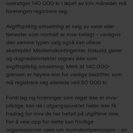
overstiger
140 000
kr i løpet av tolv måneder, må
foreningen registrere seg.
Avgiftspliktig omsetning
er salg av varer eller
tjenester som normalt er mva-belagt – vanligvis
den samme typen salg også kan utløse
skatteplikt. Medlemskontingenter, tilskudd, gaver
og dugnadsinntekter regnes
ikke
som
avgiftspliktig omsetning. Merk at
140 000
-
grensen er høyere enn for vanlige bedrifter, som
må registrere seg allerede ved
50 000
kr.
Fordi lag og foreninger som regel ikke er mva-
pliktige, kan de i utgangspunktet heller ikke få
fradrag for mva de har betalt på utgiftene sine.
For å veie opp for dette kan frivillige
organisasjoner søke om
momskompensasjon
– en