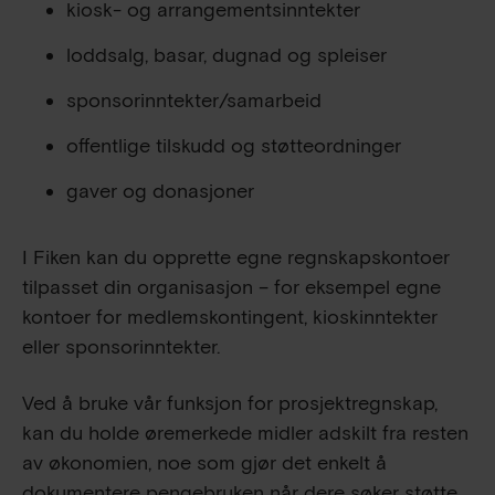
kiosk- og arrangementsinntekter
loddsalg, basar, dugnad og spleiser
sponsorinntekter/samarbeid
offentlige tilskudd og støtteordninger
gaver og donasjoner
I Fiken kan du opprette egne regnskapskontoer
tilpasset din organisasjon – for eksempel egne
kontoer for medlemskontingent, kioskinntekter
eller sponsorinntekter.
Ved å bruke vår funksjon for prosjektregnskap,
kan du holde øremerkede midler adskilt fra resten
av økonomien, noe som gjør det enkelt å
dokumentere pengebruken når dere søker støtte