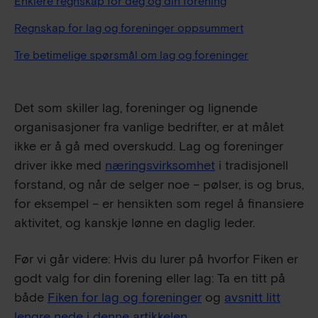
Enklere regnskap for deg og din forening
Regnskap for lag og foreninger oppsummert
Tre betimelige spørsmål om lag og foreninger
Det som skiller lag, foreninger og lignende
organisasjoner fra vanlige bedrifter, er at målet
ikke er å gå med overskudd. Lag og foreninger
driver ikke med
næringsvirksomhet
i tradisjonell
forstand, og når de selger noe – pølser, is og brus,
for eksempel – er hensikten som regel å finansiere
aktivitet, og kanskje lønne en daglig leder.
Før vi går videre: Hvis du lurer på hvorfor Fiken er
godt valg for din forening eller lag: Ta en titt på
både
Fiken for lag og foreninger
og
avsnitt litt
lengre nede i denne artikkelen
.