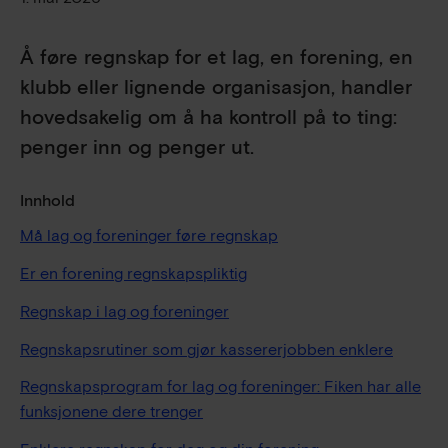
Å føre regnskap for et lag, en forening, en
klubb eller lignende organisasjon, handler
hovedsakelig om å ha kontroll på to ting:
penger inn og penger ut.
Innhold
Må lag og foreninger føre regnskap
Er en forening regnskapspliktig
Regnskap i lag og foreninger
Regnskapsrutiner som gjør kassererjobben enklere
Regnskapsprogram for lag og foreninger: Fiken har alle
funksjonene dere trenger