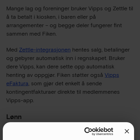
Mange lag og foreninger bruker Vipps og Zettle til
å ta betalt i kiosken, i baren eller på
arrangementer – og begge deler fungerer fint
sammen med Fiken.
Med
Zettle-integrasjonen
hentes salg, betalinger
og gebyrer automatisk inn i regnskapet. Bruker
dere Vipps, kan dere sette opp automatisk
henting av oppgjør. Fiken støtter også
Vipps
eFaktura
, som gjør det enkelt å sende
kontingentfakturaer direkte til medlemmenes
Vipps-app.
Lønn
Fikens har en egen tilleggstjeneste for lønn
. For å