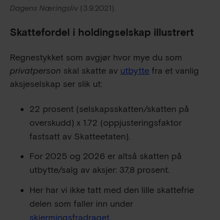
Dagens Næringsliv
 (3.9.2021).
Skattefordel i holdingselskap illustrert
Regnestykket som avgjør hvor mye du som
privatperson
skal skatte av
utbytte
fra et vanlig
aksjeselskap ser slik ut:
22 prosent (selskapsskatten/skatten på
overskudd) x 1.72 (oppjusteringsfaktor
fastsatt av Skatteetaten).
For 2025 og 2026 er altså skatten på
utbytte/salg av aksjer: 37,8 prosent.
Her har vi ikke tatt med den lille skattefrie
delen som faller inn under
skjermingsfradraget
.