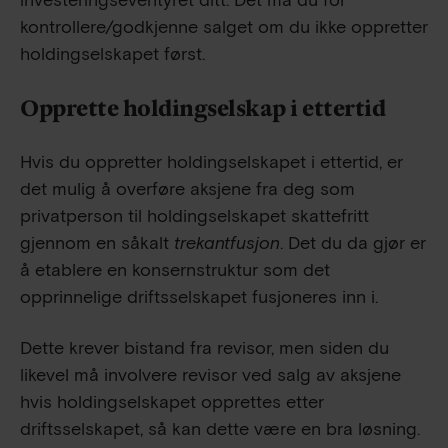
investeringseventyret ditt. Det må du for
kontrollere/godkjenne salget om du ikke oppretter
holdingselskapet først.
Opprette holdingselskap i ettertid
Hvis du oppretter holdingselskapet i ettertid, er
det mulig å overføre aksjene fra deg som
privatperson til holdingselskapet skattefritt
gjennom en såkalt
trekantfusjon
. Det du da gjør er
å etablere en konsernstruktur som det
opprinnelige driftsselskapet fusjoneres inn i.
Dette krever bistand fra revisor, men siden du
likevel må involvere revisor ved salg av aksjene
hvis holdingselskapet opprettes etter
driftsselskapet, så kan dette være en bra løsning.