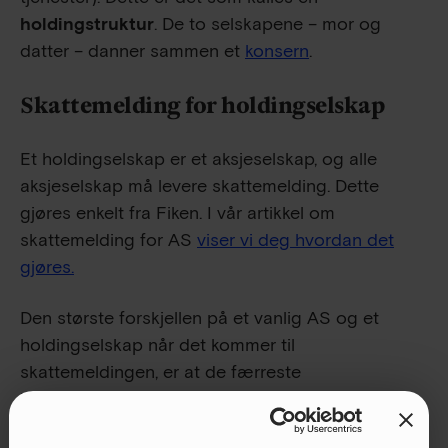
holdingstruktur
. De to selskapene – mor og
datter – danner sammen et
konsern
.
Skattemelding for holdingselskap
Et holdingselskap er et aksjeselskap, og alle
aksjeselskap må levere skattemelding. Dette
gjøres enkelt fra Fiken. I vår artikkel om
skattemelding for AS
viser vi deg hvordan det
gjøres.
Den største forskjellen på et vanlig AS og et
holdingselskap når det kommer til
skattemeldingen, er at de færreste
holdingselskap har driftsinntekter (fordi de ikke
selger varer eller tjenester), men de må opplyse