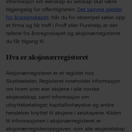
informasjon om eierskap av selskap skal være
tilgjengelig for offentligheten.
Det samme gjelder
for årsregnskapet
. Når du for eksempel søker opp
et firma og får treff i Proff eller Purehelp, er det
tallene fra årsregnskapet og aksjonærregisteret
du får tilgang til.
Hva er aksjonærregisteret
Aksjonærregisteret er et register hos
Skatteetaten. Registeret inneholder informasjon
om hvem som eier aksjene i alle norske
aksjeselskap, samt informasjon om
utbyttebetalinger, kapitalforhøyelse og andre
hendelser knyttet til aksjene i selskapene. Kilden
til informasjonen i aksjonærregisteret er
aksjonærregisteroppgaven, som alle aksjeselskap