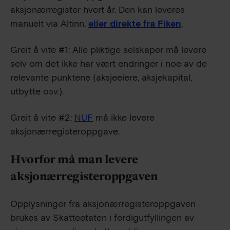
aksjonærregister hvert år. Den kan leveres
manuelt via Altinn,
eller direkte fra Fiken
.
Greit å vite #1: Alle pliktige selskaper må levere
selv om det ikke har vært endringer i noe av de
relevante punktene (aksjeeiere, aksjekapital,
utbytte osv.).
Greit å vite #2:
NUF
må ikke levere
aksjonærregisteroppgave.
Hvorfor må man levere
aksjonærregisteroppgaven
Opplysninger fra aksjonærregisteroppgaven
brukes av Skatteetaten i ferdigutfyllingen av