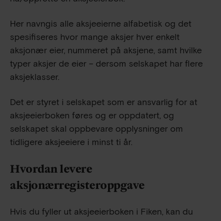
Her navngis alle aksjeeierne alfabetisk og det
spesifiseres hvor mange aksjer hver enkelt
aksjonær eier, nummeret på aksjene, samt hvilke
typer aksjer de eier – dersom selskapet har flere
aksjeklasser.
Det er styret i selskapet som er ansvarlig for at
aksjeeierboken føres og er oppdatert, og
selskapet skal oppbevare opplysninger om
tidligere aksjeeiere i minst ti år.
Hvordan levere
aksjonærregisteroppgave
Hvis du fyller ut aksjeeierboken i Fiken, kan du