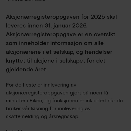
Aksjonærregisteroppgaven for 2025 skal
leveres innen 31. januar 2026.
Aksjonærregisteroppgave er en oversikt
som inneholder informasjon om alle
aksjonærene i et selskap, og hendelser
knyttet til aksjene i selskapet for det
gjeldende året.
For de fleste er innlevering av
aksjonæregisteroppgaven gjort på noen få
minutter i Fiken, og funksjonen er inkludert når du
bruker vår løsning for innlevering av
skattemelding og årsregnskap.