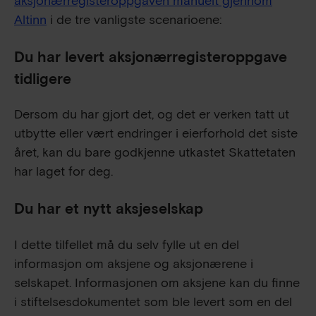
aksjonærregisteroppgaven manuelt gjennom
Altinn
i de tre vanligste scenarioene:
Du har levert aksjonærregisteroppgave
tidligere
Dersom du har gjort det, og det er verken tatt ut
utbytte eller vært endringer i eierforhold det siste
året, kan du bare godkjenne utkastet Skattetaten
har laget for deg.
Du har et nytt aksjeselskap
I dette tilfellet må du selv fylle ut en del
informasjon om aksjene og aksjonærene i
selskapet. Informasjonen om aksjene kan du finne
i stiftelsesdokumentet som ble levert som en del