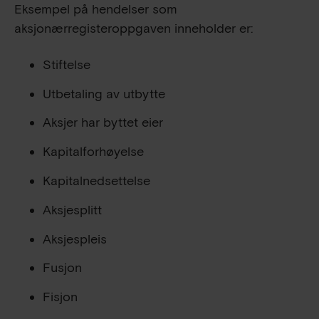
Eksempel på hendelser som
aksjonærregisteroppgaven inneholder er:
Stiftelse
Utbetaling av utbytte
Aksjer har byttet eier
Kapitalforhøyelse
Kapitalnedsettelse
Aksjesplitt
Aksjespleis
Fusjon
Fisjon