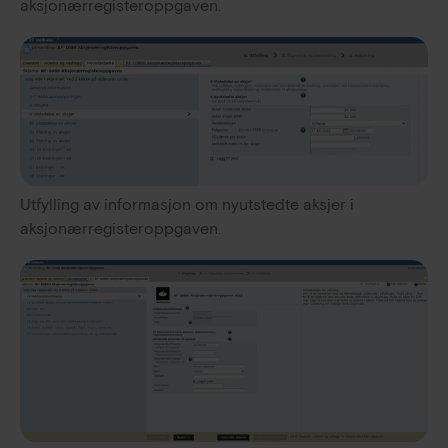
aksjonærregisteroppgaven.
Utfylling av informasjon om nyutstedte aksjer i 
aksjonærregisteroppgaven.