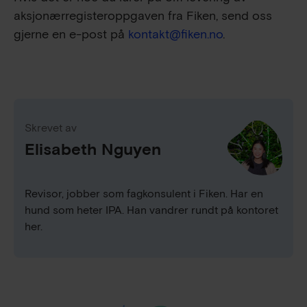
aksjonærregisteroppgaven fra Fiken, send oss
gjerne en e-post på
kontakt@fiken.no
.
Skrevet av
Elisabeth Nguyen
Revisor, jobber som fagkonsulent i Fiken. Har en
hund som heter IPA. Han vandrer rundt på kontoret
her.