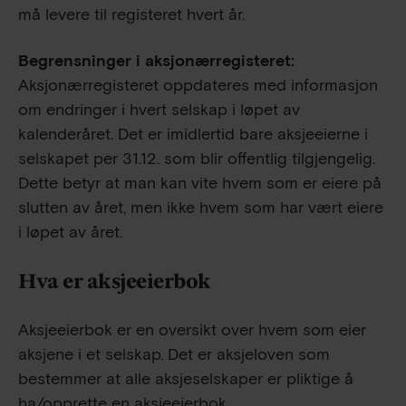
må levere til registeret hvert år.
Begrensninger i aksjonærregisteret:
Aksjonærregisteret oppdateres med informasjon
om endringer i hvert selskap i løpet av
kalenderåret. Det er imidlertid bare aksjeeierne i
selskapet per 31.12. som blir offentlig tilgjengelig.
Dette betyr at man kan vite hvem som er eiere på
slutten av året, men ikke hvem som har vært eiere
i løpet av året.
Hva er aksjeeierbok
Aksjeeierbok er en oversikt over hvem som eier
aksjene i et selskap. Det er aksjeloven som
bestemmer at alle aksjeselskaper er pliktige å
ha/opprette en aksjeeierbok.