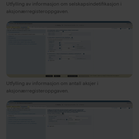
Utfylling av informasjon om selskapsindetifikasjon i 
aksjonærregisteroppgaven.
Utfylling av informasjon om antall aksjer i 
aksjonærregisteroppgaven.