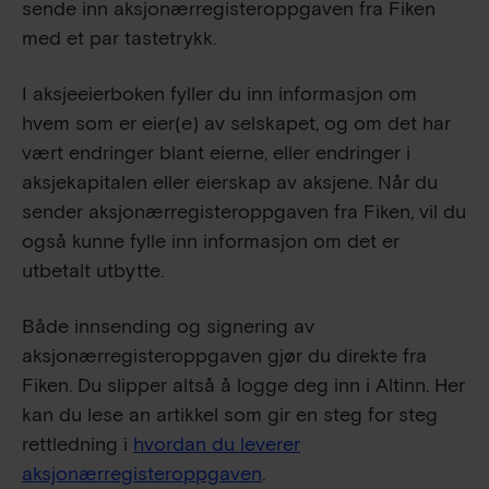
sende inn aksjonærregisteroppgaven fra Fiken
med et par tastetrykk.
I aksjeeierboken fyller du inn informasjon om
hvem som er eier(e) av selskapet, og om det har
vært endringer blant eierne, eller endringer i
aksjekapitalen eller eierskap av aksjene. Når du
sender aksjonærregisteroppgaven fra Fiken, vil du
også kunne fylle inn informasjon om det er
utbetalt utbytte.
Både innsending og signering av
aksjonærregisteroppgaven gjør du direkte fra
Fiken. Du slipper altså å logge deg inn i Altinn. Her
kan du lese an artikkel som gir en steg for steg
rettledning i
hvordan du leverer
aksjonærregisteroppgaven
.