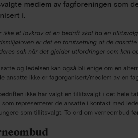
itsvalgte medlem av fagforeningen som de
nisert i.
 ikke et lovkrav at en bedrift skal ha en tillitsvalg
dsmiljøloven er det en forutsetning at de ansatt
 deres sak når det gjelder utfordringer som kan 
satte og ledelsen kan også bli enige om en alterna
de ansatte ikke er fagorganisert/medlem av en fag
edriften ikke har valgt en tillitsvalgt i det hele ta
 som representerer de ansatte i kontakt med lede
fungere som tillitsvalgt. To ord om verneombud før
rneombud