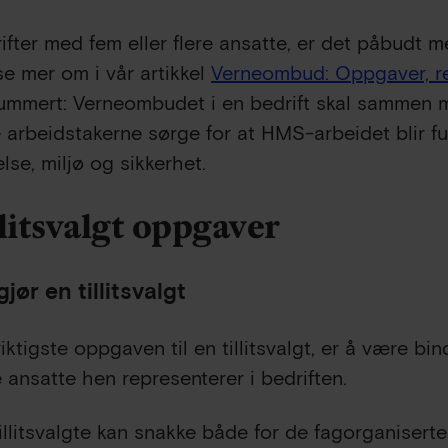
rifter med fem eller flere ansatte, er det påbudt
se mer om i vår artikkel
Verneombud: Oppgaver, re
mmert: Verneombudet i en bedrift skal sammen 
 arbeidstakerne sørge for at HMS-arbeidet blir f
else, miljø og sikkerhet.
litsvalgt oppgaver
jør en tillitsvalgt
iktigste oppgaven til en tillitsvalgt, er å være b
 ansatte hen representerer i bedriften.
illitsvalgte kan snakke både for de fagorganiserte