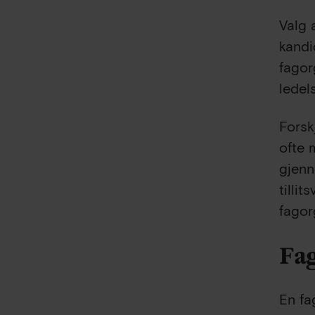
Valg 
kandi
fagor
ledel
Forsk
ofte 
gjenn
tilli
fagor
Fa
En fa