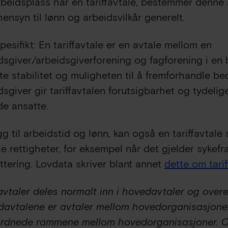
rbeidsplass har en tariffavtale, bestemmer denne 
ensyn til lønn og arbeidsvilkår generelt.
pesifikt: En tariffavtale er en avtale mellom en
dsgiver/arbeidsgiverforening og fagforening i en b
te stabilitet og muligheten til å fremforhandle bed
dsgiver gir tariffavtalen forutsigbarhet og tydelige
e ansatte.
legg til arbeidstid og lønn, kan også en tariffavtal
le rettigheter, for eksempel når det gjelder sykefr
ttering. Lovdata skriver blant annet
dette om tarif
favtaler deles normalt inn i hovedavtaler og over
avtalene er avtaler mellom hovedorganisasjone
rdnede rammene mellom hovedorganisasjoner. O