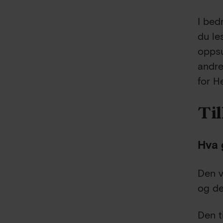
I bed
du le
oppsu
andre
for H
Til
Hva g
Den v
og de
Den t