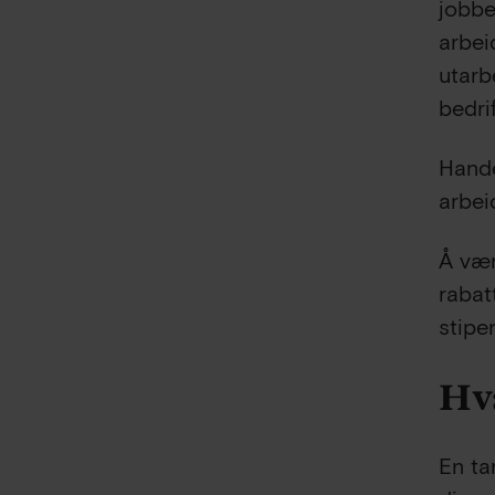
jobbe
arbei
utarbe
bedri
Hande
arbei
Å vær
rabat
stipe
Hva
En ta