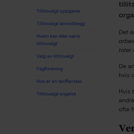
till
Tillitsvalgt oppgaver
orga
Tillitsvalgt lønnstillegg
Det er
Hvem kan ikke være
arbei
tillitsvalgt
taler
Valg av tillitsvalgt
De an
Fagforening
hvis 
Hva er en tariffavtale
Hvis b
Tillitsvalgt engelsk
andre
ofte 
Ve