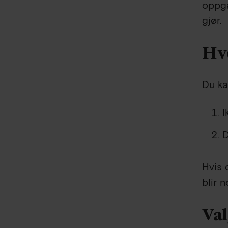
oppga
gjør.
Hve
Du ka
I
D
Hvis 
blir 
Val