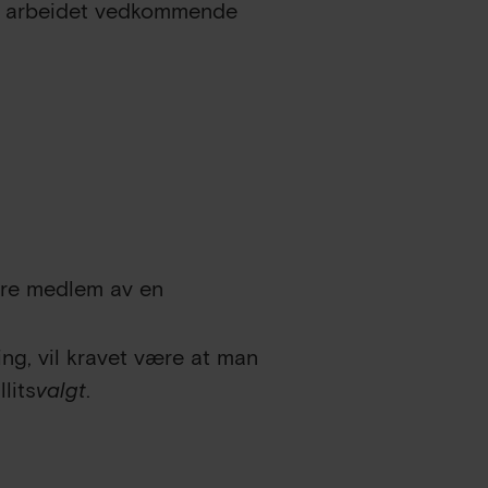
ge arbeidet vedkommende
være medlem av en
ning, vil kravet være at man
llits
valgt
.