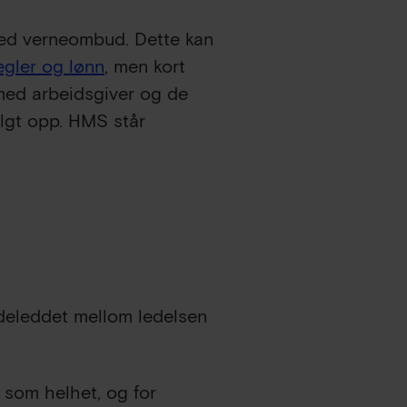
 med verneombud. Dette kan
gler og lønn
, men kort
med arbeidsgiver og de
ulgt opp. HMS står
indeleddet mellom ledelsen
 som helhet, og for