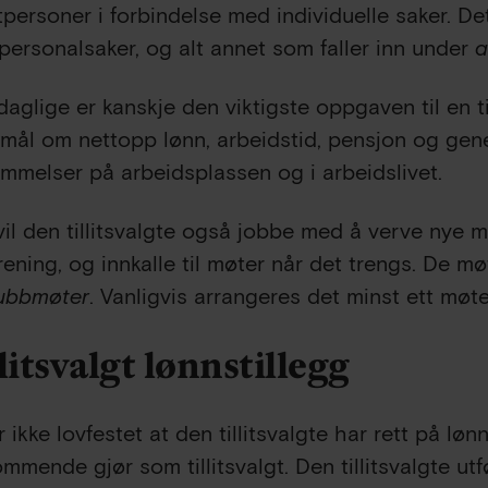
tpersoner i forbindelse med individuelle saker. De
 personalsaker, og alt annet som faller inn under
a
 daglige er kanskje den viktigste oppgaven til en ti
mål om nettopp lønn, arbeidstid, pensjon og gene
mmelser på arbeidsplassen og i arbeidslivet.
vil den tillitsvalgte også jobbe med å verve nye m
rening, og innkalle til møter når det trengs. De mø
lubbmøter
. Vanligvis arrangeres det minst ett møte
litsvalgt lønnstillegg
 ikke lovfestet at den tillitsvalgte har rett på løn
mmende gjør som tillitsvalgt. Den tillitsvalgte ut