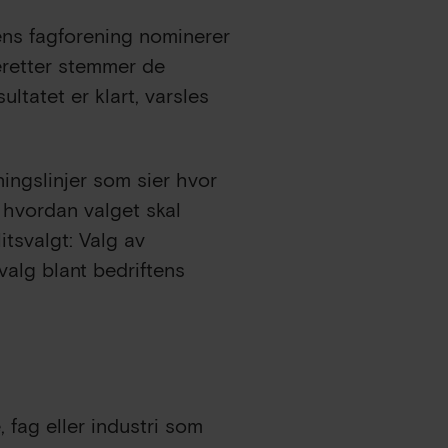
tens fagforening nominerer
eretter stemmer de
ltatet er klart, varsles
ningslinjer som sier hvor
kt hvordan valget skal
itsvalgt: Valg av
valg blant bedriftens
fag eller industri som