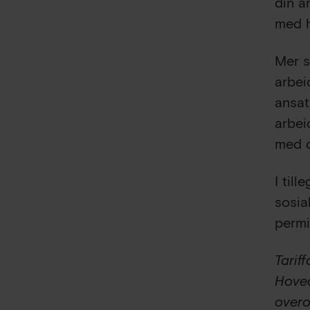
din a
med h
Mer s
arbei
ansat
arbei
med d
I til
sosia
permi
Tarif
Hoved
overo