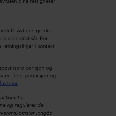
avtalen dine rettigheter
edrift. Avtalen gir de
re arbeidsvilkår. For
 retningslinjer i kontakt
e spesifisere pensjon og
avær, ferie, permisjon og
favtaler
:
enskomster.
ne og regulerer de
verenskomster inngås