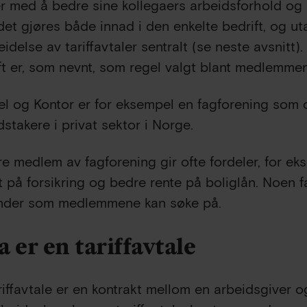
r med å bedre sine kollegaers arbeidsforhold og 
det gjøres både innad i den enkelte bedrift, og uta
idelse av tariffavtaler sentralt (se neste avsnitt). 
ft er, som nevnt, som regel valgt blant medlemmen
l og Kontor er for eksempel en fagforening som 
dstakere i privat sektor i Norge.
e medlem av fagforening gir ofte fordeler, for ekse
t på forsikring og bedre rente på boliglån. Noen 
nder som medlemmene kan søke på.
 er en tariffavtale
riffavtale er en kontrakt mellom en arbeidsgiver 