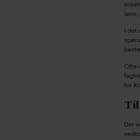
enkel
lønn,
I det
spørs
beste
Ofte 
fagfo
for
k
Til
Det er
vedko