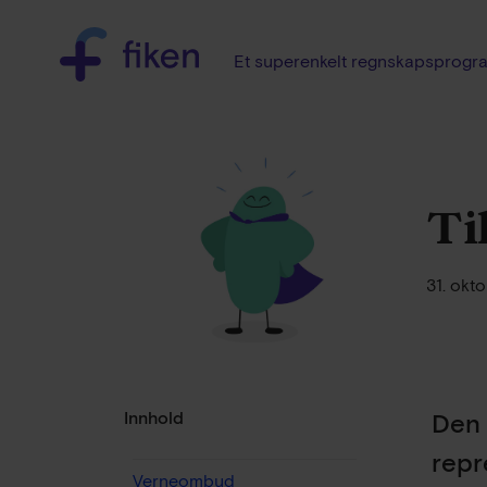
Et superenkelt regnskapsprogr
Ti
31. okt
Innhold
Den 
repr
Verneombud