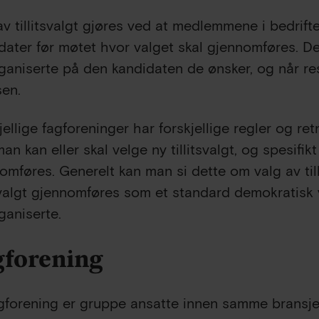
av tillitsvalgt gjøres ved at medlemmene i bedrif
dater før møtet hvor valget skal gjennomføres. D
ganiserte på den kandidaten de ønsker, og når resu
sen.
jellige fagforeninger har forskjellige regler og ret
man kan eller skal velge ny tillitsvalgt, og spesifi
omføres. Generelt kan man si dette om valg av till
tsvalgt gjennomføres som et standard demokratisk 
ganiserte.
gforening
gforening er gruppe ansatte innen samme bransje, 