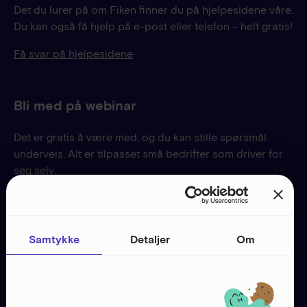
Det du lurer på om Fiken finner du på hjelpesidene våre.
Du kan også få hjelp på e-post eller telefon – helt gratis!
Få svar på hjelpesidene
Bli med på webinar
Det er gratis å være med, og du kan stille spørsmål
underveis. Alt er tilpasset små bedrifter som driver for
seg selv.
Meld deg på webinar
Samtykke
Detaljer
Om
Nyttig verktøy
Start ditt eget enkeltpersonforetak